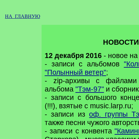
НА ГЛАВНУЮ
НОВОСТИ
12 декабря 2016
- новое на
- записи с альбомов
"Ко
"Полынный ветер"
;
- zip-архивы с файлами
альбома
"Тэм-97"
и сборни
- записи с большого конц
(!!!), взятые с music.larp.ru;
- записи из
оф. группы Т
также песни чужого авторст
- записи с конвента
"Камин