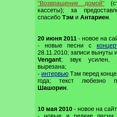
"Возвращение домой"
(ст
кассеты); за предостав
спасибо
Тэм
и
Антариен
.
20 июня 2011
- новое на са
- новые песни с
концер
28.11.2010; записи вынуты 
Vengant
; звук усилен,
вырезана;
-
интервью
Тэм перед конце
года; текст любезно 
Шашорин
.
10 мая 2010
- новое на сайт
- новые и редкие песн