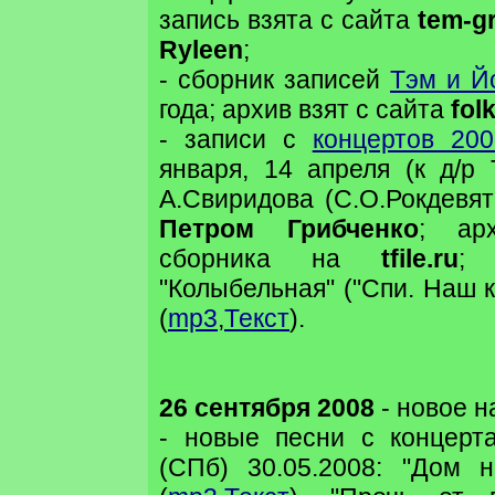
запись взята с сайта
tem-gr
Ryleen
;
- сборник записей
Тэм и Й
года; архив взят с сайта
fol
- записи с
концертов 200
января, 14 апреля (к д/р 
А.Свиридова (С.О.Рокдевя
Петром Грибченко
; ар
сборника на
tfile.ru
; 
"Колыбельная" ("Спи. Наш к
(
mp3
,
Текст
).
26 сентября 2008
- новое н
- новые песни с концерт
(СПб) 30.05.2008: "Дом 