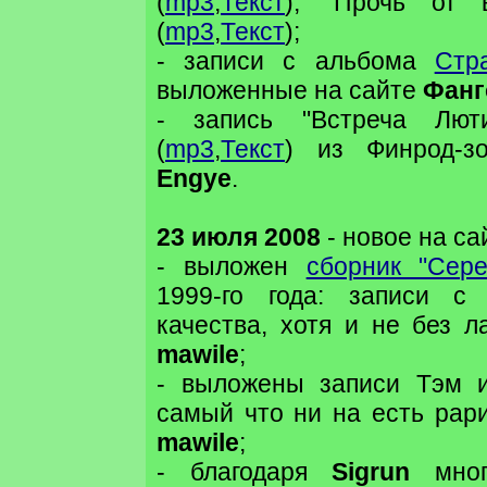
(
mp3
,
Текст
), "Прочь от 
(
mp3
,
Текст
);
- записи с альбома
Стр
выложенные на сайте
Фанг
- запись "Встреча Лют
(
mp3
,
Текст
) из Финрод-зо
Engye
.
23 июля 2008
- новое на са
- выложен
сборник "Сере
1999-го года: записи с 
качества, хотя и не без л
mawile
;
- выложены записи Тэм
самый что ни на есть рари
mawile
;
- благодаря
Sigrun
мног