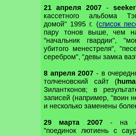
21 апреля 2007
-
seeker
кассетного альбома Тэ
домой" 1995 г. (
список пес
пару тонов выше, чем н
"начальник гвардии", "мо
убитого менестреля", "пес
серебром", "девы замка ваэт
8 апреля 2007
- в очередн
толченовский сайт (
huma
Зилантконов; в результа
записей (например, "воин но
и несколько заменены боле
29 марта 2007
- на
"поединок лютиень с саур