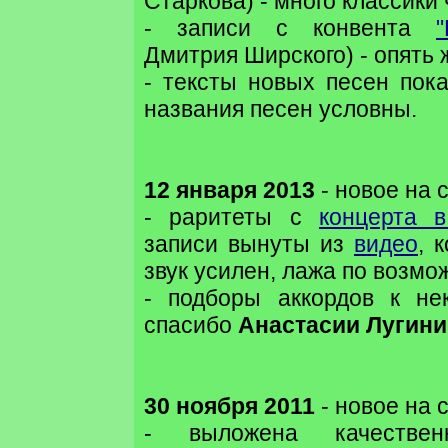
Старкова) - много классики 
- записи с конвента
"
Дмитрия Ширского) - опять 
- тексты новых песен пок
названия песен условны.
12 января 2013
- новое на 
- раритеты с
концерта в
записи вынуты из
видео
, 
звук усилен, лажа по возмо
- подборы аккордов к н
спасибо
Анастасии Лугин
30 ноября 2011
- новое на 
- выложена качестве