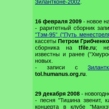
Зилантконе-2002
.
16 февраля 2009
- новое на
- раритетный сборник зап
"Тэм-95" ("Путь менестреля
кассеты
Петром Грибченк
сборника на
tfile.ru
; н
известны и ранее ("Хмурое
новых.
- записи с
Зилантк
tol.humanus.org.ru
.
29 декабря 2008
- новогодн
- песня "Тишина звенит, к
концерта в клубе "Манхэт