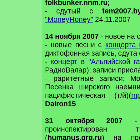
folkbunker.nnm.ru
;
- сдутый с
tem2007.by
"MoneyHoney"
24.11.2007
14 ноября 2007
- новое на 
- новые песни с
концерта 
диктофонная запись, сдута
-
концерт в "Альпийской га
РадиоВалар); записи присл
- раритетные записи: Мо
Песенка ширского наемни
пацифистическая (т/й)(
m
Dairon15
.
31 октября 2007
- 
проинспектирован 
(
humanus.org.ru
) на пре