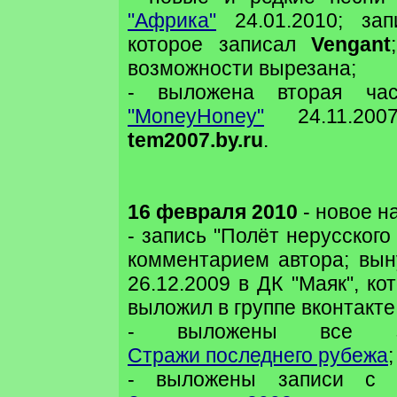
"Африка"
24.01.2010; за
которое записал
Vengant
возможности вырезана;
- выложена вторая ч
"MoneyHoney"
24.11.200
tem2007.by.ru
.
16 февраля 2010
- новое на
- запись "Полёт нерусского
комментарием автора; вын
26.12.2009 в ДК "Маяк", к
выложил в группе вконтакте
- выложены все з
Стражи последнего рубежа
;
- выложены записи с б