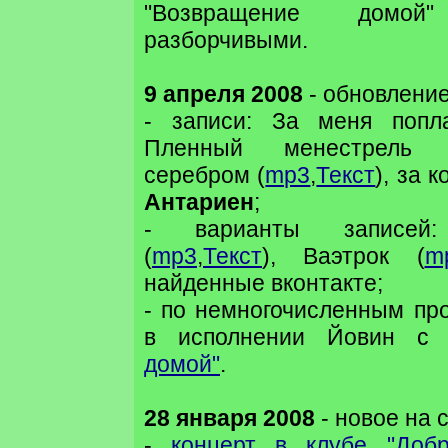
"Возвращение домо
разборчивыми.
9 апреля 2008
- обновление
- записи: За меня попл
Пленный менестрель 
серебром (
mp3
,
Текст
), за 
Антариен
;
- варианты записей: 
(
mp3
,
Текст
), Ваэтрок (
m
найденные вконтакте;
- по немногочисленным пр
в исполнении Йовин с
домой"
.
28 января 2008
- новое на 
-
концерт в клубе "Доб