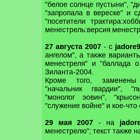
"белое солнце пустыни", "ди
"запропала в вереске" и 
"посетители трактира:хоб
менестрель:версия менестр
27 августа 2007
- с
jadore9
ангелом", а также вариант
менестреля" и "баллада о
Зиланта-2004.
Кроме того, заменены
"начальник гвардии", "п
"монолог эовин", "крысон
"служение войне" и кое-что
29 мая 2007
- на
jador
менестрелю"; текст также н