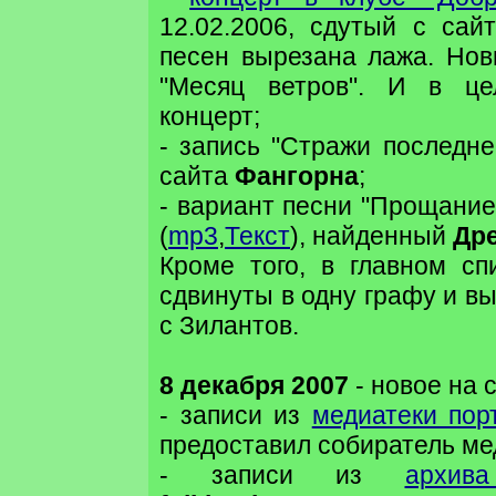
12.02.2006, сдутый с са
песен вырезана лажа. Новы
"Месяц ветров". И в це
концерт;
- запись "Стражи последне
сайта
Фангорна
;
- вариант песни "Прощание
(
mp3
,
Текст
), найденный
Др
Кроме того, в главном сп
сдвинуты в одну графу и в
с Зилантов.
8 декабря 2007
- новое на 
- записи из
медиатеки по
предоставил собиратель м
- записи из
архи