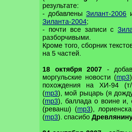
результате:
- добавлены
Зилант-2006
и
Зиланта-2004
;
- почти все записи с
Зил
разборчивыми.
Кроме того, сборник тексто
на 5 частей.
18 октября 2007
- добав
моргульские новости (
mp3
похождения на ХИ-94 (т/
(
mp3
), мой рыцарь (я дожду
(
mp3
), баллада о воине и,
(реванш) (
mp3
), лориенска
(
mp3
). спасибо
Древлянин