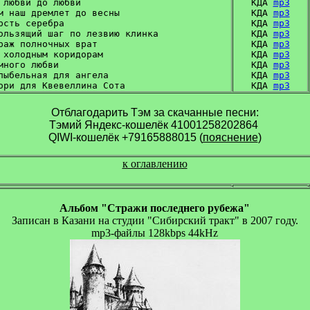
 любви до любви

КДА 
mp3
м наш дремлет до весны

КДА 
mp3
рсть серебра

КДА 
mp3
ользящий шаг по лезвию клинка

КДА 
mp3
раж полночных врат

КДА 
mp3
 холодным коридорам

КДА 
mp3
много любви

КДА 
mp3
лыбельная для ангела

КДА 
mp3
КДА 
mp3
Отблагодарить Тэм за скачанные песни:
Тэмий Яндекс-кошелёк 41001258202864 

QIWI-кошелёк +79165888015 (
пояснение
)
к оглавлению
Альбом "Стражи последнего рубежа"
Записан в Казани на студии "Сибирский тракт" в 2007 году.
mp3-файлы 128kbps 44kHz