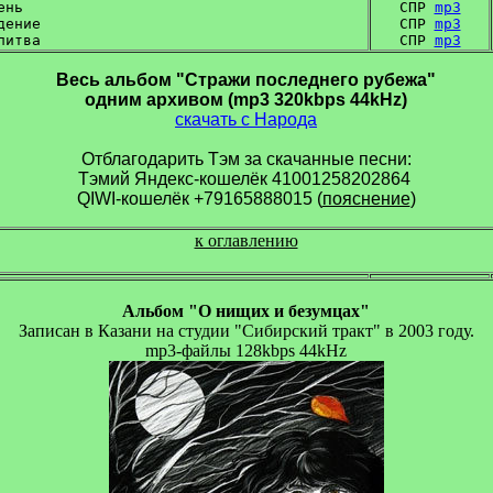
нь

СПР 
mp3
дение

СПР 
mp3
СПР 
mp3
Весь альбом "Стражи последнего рубежа"

одним архивом (mp3 320kbps 44kHz)
скачать с Народа
Отблагодарить Тэм за скачанные песни:
Тэмий Яндекс-кошелёк 41001258202864 

QIWI-кошелёк +79165888015 (
пояснение
)
к оглавлению
Альбом "О нищих и безумцах"
Записан в Казани на студии "Сибирский тракт" в 2003 году.
mp3-файлы 128kbps 44kHz