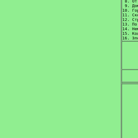
 8. От
 9. До
10. Го
11. Ск
12. Ст
13. По
14. Не
15. Ко