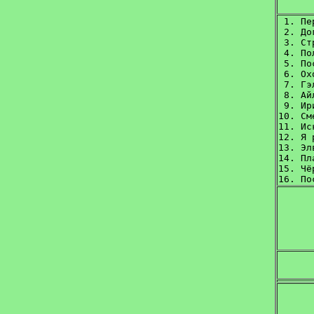
 1. Пе
 2. До
 3. Ст
 4. По
 5. По
 6. Ох
 7. Гэ
 8. Айл
 9. Ир
10. См
11. Ис
12. Я 
13. Элв
14. Пл
15. Чё