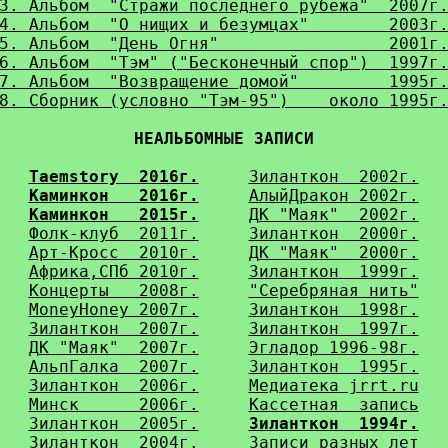
3. Альбом  "Стражи последнего рубежа"  2007г
4. Альбом  "О нищих и безумцах"        2003г
5. Альбом  "День Огня"                 2001г
6. Альбом  "Тэм" ("Бесконечный спор")  1997г
7. Альбом  "Возвращение домой"         1995г
8. Сборник (условно "Тэм-95")    около 1995г
НЕАЛЬБОМНЫЕ ЗАПИСИ
Taemstory  2016г.
Зиланткон  2002г.
Каминкон   2016г.
АлыйДракон 2002г.
Каминкон   2015г.
ДК "Маяк"  2002г.
Фолк-клуб  2011г.
Зиланткон  2000г.
Арт-Кросс  2010г.
ДК "Маяк"  2000г.
Африка,СПб 2010г.
Зиланткон  1999г.
Концерты   2008г.
"Серебряная нить"
MoneyHoney 2007г.
Зиланткон  1998г.
Зиланткон  2007г.
Зиланткон  1997г.
ДК "Маяк"  2007г.
Эгладор 1996-98г.
АльпГалка  2007г.
Зиланткон  1995г.
Зиланткон  2006г.
Медиатека jrrt.ru
Минск      2006г.
Кассетная  запись
Зиланткон  2005г.
Зиланткон  1994г.
Зиланткон  2004г.
Записи разных лет