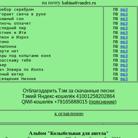
на почту
ребор серебром

ПВ 
mp3
горает свеча в руке

ПВ 
mp3
рашный сон

ПВ 
mp3
лночь оплачет

ПВ 
mp3
следний пир

ПВ 
mp3
отник и Ити

ПВ 
mp3
леон и Иэрнэ

ПВ 
mp3
эмэ

ПВ 
mp3
иалонна

ПВ 
mp3
ерти нет

ПВ 
mp3
кры под копытами коня

ПВ 
mp3
расскажу тебе

ПВ 
mp3
ир

ПВ 
mp3
ач Элвира по Иэллэ

ПВ 
mp3
рный ветер

ПВ 
mp3
ПВ 
mp3
Отблагодарить Тэм за скачанные песни:
Тэмий Яндекс-кошелёк 41001258202864 

QIWI-кошелёк +79165888015 (
пояснение
)
к оглавлению
Альбом "Колыбельная для ангела"