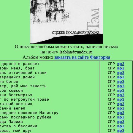
О покупке альбома можно узнать, написав письмо
на почту
Альбом можно
заказать на сайте Фангорна
 дороге в рассвет

СПР 
mp3
зови меня, брат

СПР 
mp3
ань отточенной стали

СПР 
mp3
звращайся домой

СПР 
mp3
ни богов

СПР 
mp3
тер, дай мне тяжесть

СПР 
mp3
рой кошкой

СПР 
mp3
тка бессмертья

СПР 
mp3
г по нетронутой траве

СПР 
mp3
катный вестник

СПР 
mp3
бачий ангел

СПР 
mp3
следнее прошение Магистру

СПР 
mp3
ражи последнего рубежа

СПР 
mp3
ада Парижа

СПР 
mp3
литва о бессилии

СПР 
mp3
аешь, мой друг

СПР 
mp3