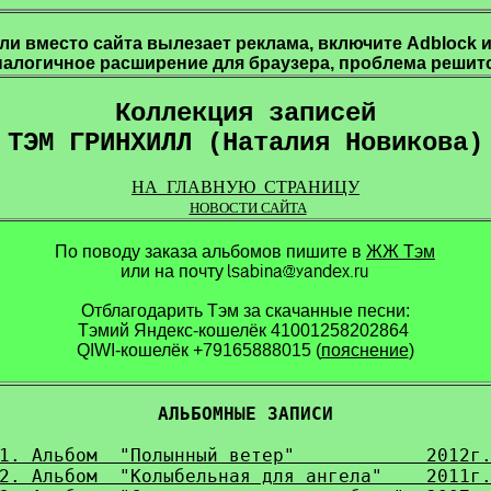
ли вместо сайта вылезает реклама, включите Adblock 
налогичное расширение для браузера, проблема решитс
Коллекция записей
ТЭМ ГРИНХИЛЛ (Наталия Новикова)
НА ГЛАВНУЮ СТРАНИЦУ
НОВОСТИ САЙТА
По поводу заказа альбомов пишите в
ЖЖ Тэм
или на почту
Отблагодарить Тэм за скачанные песни:
Тэмий Яндекс-кошелёк 41001258202864
QIWI-кошелёк +79165888015 (
пояснение
)
АЛЬБОМНЫЕ ЗАПИСИ
1. Альбом  "Полынный ветер"            2012г
2. Альбом  "Колыбельная для ангела"    2011г