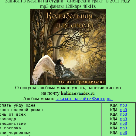
Записан в Казани на студии "Сибирский тракт" в 2011 году.
mp3-файлы 128kbps 48kHz
О покупке альбома можно узнать, написав письмо
на почту
Альбом можно
заказать на сайте Фангорна
опять уйду одна

КДА 
mp3
енно-полевой роман

КДА 
mp3
очь от всех

КДА 
mp3
ламандр

КДА 
mp3
вноденствие

КДА 
mp3
я госпожа

КДА 
mp3
зни черновики

КДА 
mp3