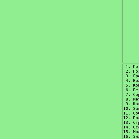
 1. По
 2. По
 3. Гр
 4. Во
 5. Ко
 6. Ве
 7. Се
 8. Ме
 9. Ша
10. За
11. Со
12. По
13. Ст
14. Ос
15. Мо
16. Зн