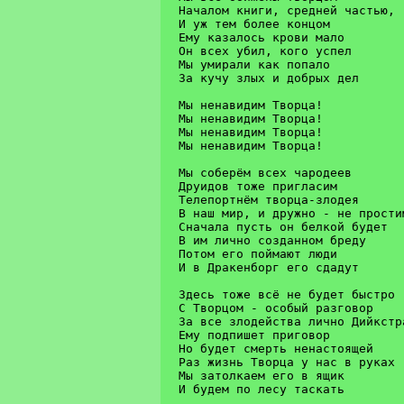
Началом книги, средней частью,	C  G

И уж тем более концом		D

Ему казалось крови мало		G  F#

Он всех убил, кого успел	Hm  G

Мы умирали как попало		D  A

За кучу злых и добрых дел	Hm  A

Мы ненавидим Творца!		A  H

Мы ненавидим Творца!		G

Мы ненавидим Творца!		D

Мы ненавидим Творца!		E A7

Мы соберём всех чародеев

Друидов тоже пригласим

Телепортнём творца-злодея

В наш мир, и дружно - не простим
Сначала пусть он белкой будет

В им лично созданном бреду

Потом его поймают люди

И в Дракенборг его сдадут

Здесь тоже всё не будет быстро

С Творцом - особый разговор

За все злодейства лично Дийкстра
Ему подпишет приговор

Но будет смерть ненастоящей

Раз жизнь Творца у нас в руках

Мы затолкаем его в ящик

И будем по лесу таскать
