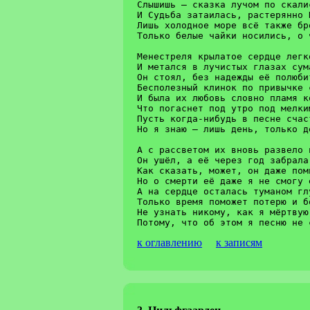
Слышишь – сказка лучом по скалистым 
И Судьба затаилась, растерянно Нить т
Лишь холодное море всё также бросало
Только белые чайки носились, о чём-то с
Менестреля крылатое сердце легко
И метался в лучистых глазах сум
Он стоял, без надежды её полюбит
Бесполезный клинок по привычке 
И была их любовь словно пламя к
Что погаснет под утро под мелки
Пусть когда-нибудь в песне счас
Но я знаю – лишь день, только д
А с рассветом их вновь развело 
Он ушёл, а её через год забрала
Как сказать, может, он даже помн
Но о смерти её даже я не смогу е
А на сердце осталась туманом глу
Только время поможет потерю и б
Не узнать никому, как я мёртвую
к оглавлению
к записям