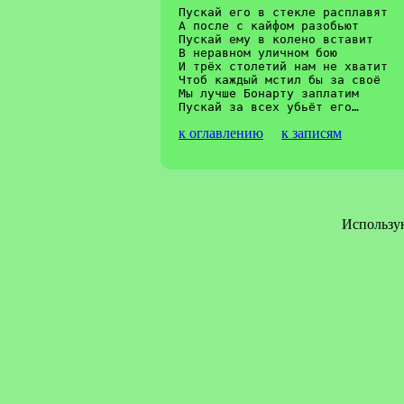
Пускай его в стекле расплавят

А после с кайфом разобьют

Пускай ему в колено вставит

В неравном уличном бою

И трёх столетий нам не хватит

Чтоб каждый мстил бы за своё

Мы лучше Бонарту заплатим

к оглавлению
к записям
Использу