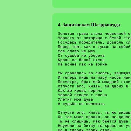
4. Защитникам Шаэрраведда
Золотая трава стала червонной от крови			A
Черноту от пожарища с белой стены не
Государь победитель, дозволь слово
Перед тем, как в туман за собой уведёт 
Моё слово не меч					Dm  Am

От судьбы не уберечь					Dm  Am

Кровь на белой стене					Dm  F

На войне как на войне					G  F  (E7)

Мы сражались за смерть, защищая
И теперь лишь на пару часов нам
Посмотри, брат мой младший стои
Отпусти его, князь, за двоих я 
Как же кровь горяча

Чёрной птицею с плеча

Улетит моя душа

А судьбе не помешать

Отпусти его, князь, ты же видиш
Он так мало прожил, он не долже
Ты же слышишь, как бьётся душа 
Неужели за битву ты кровь не ус
Но в глазах твоих сталь
