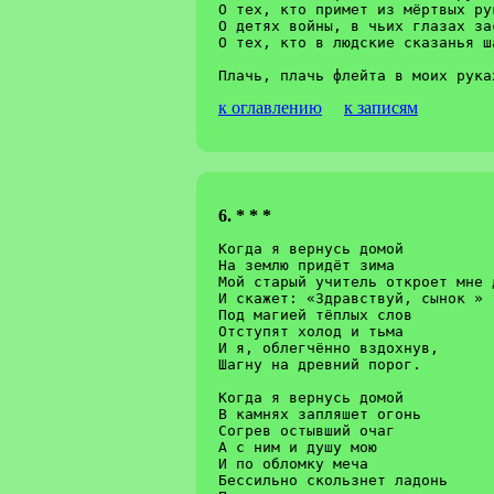
О тех, кто примет из мёртвых ру
О детях войны, в чьих глазах зас
О тех, кто в людские сказанья ш
к оглавлению
к записям
6. * * *
Когда я вернусь домой			Dm

На землю придёт зима			C  Dm

Мой старый учитель откроет мне дверь	
И скажет: «Здравствуй, сынок »		Gm  A7

Под магией тёплых слов			Dm  C  F

Отступят холод и тьма			Gm  A7

И я, облегчённо вздохнув,		Dm  C  F

Шагну на древний порог.			Gm  A7  Dm

Когда я вернусь домой

В камнях запляшет огонь

Согрев остывший очаг

А с ним и душу мою

И по обломку меча

Бессильно скользнет ладонь
