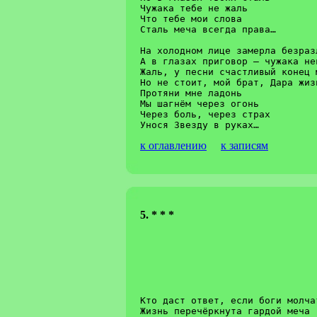
Чужака тебе не жаль

Что тебе мои слова

Сталь меча всегда права…

На холодном лице замерла безраз
А в глазах приговор – чужака не
Жаль, у песни счастливый конец 
Но не стоит, мой брат, Дара жиз
Протяни мне ладонь

Мы шагнём через огонь

Через боль, через страх

к оглавлению
к записям
5. * * *
Кто даст ответ, если боги молчат			Am
Жизнь перечёркнута гардой меча				D
