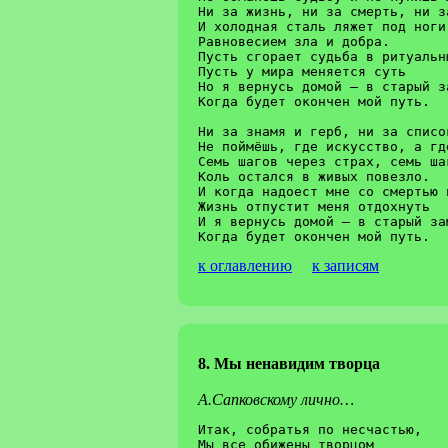
Ни за жизнь, ни за смерть, ни з
И холодная сталь ляжет под ноги 
Равновесием зла и добра.

Пусть сгорает судьба в ритуальны
Пусть у мира меняется суть

Но я вернусь домой – в старый з
Когда будет окончен мой путь.

Ни за знамя и герб, ни за список
Не поймёшь, где искусство, а где
Семь шагов через страх, семь ша
Коль остался в живых повезло.

И когда надоест мне со смертью и
Жизнь отпустит меня отдохнуть

И я вернусь домой – в старый за
к оглавлению
к записям
8. Мы ненавидим творца
А.Сапковскому лично…
Итак, собратья по несчастью,	G  D

Мы все обижены творцом		Em  Hm
