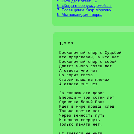
5. «Кто даст ответ…»
6. «Когда я вернусь домой…»
7. Посвящение Каэр Морхену
8. Мы ненавидим Творца
1. * * *
Бесконечный спор с Судьбой	Am

Кто предсказан, а кто нет	Dm E7

Бесконечный спор с собой	Am  C

Длится много сотен лет		Dm E

А ответа мне нет		F  G  Am

Но горит свеча			Dm  G  C

Старый плащ на плечах		Dm F

А ответа мне нет		G  Am

За спиною сто дорог

Впереди – три сотни лет

Одиночка Белый Волк

Ищет в мире правды след

Только памяти нет

Через вечность путь

И нельзя свернуть

Только памяти нет.

От тревоги не уйти
