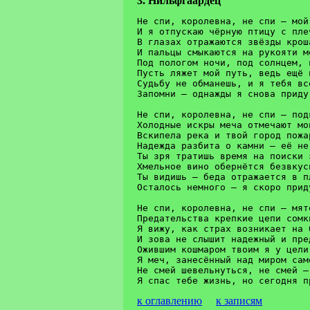
3. Нильфгаардец
Не спи, королевна, не спи – мой конь
И я отпускаю чёрную птицу с плеча			Dm  
В глазах отражаются звёзды крошащимся
И пальцы смыкаются на рукояти меча			F  G 
Под пологом ночи, под солнцем, в кроме
Пусть ляжет мой путь, ведь ещё не п
Судьбу не обманешь, и я тебя всё же най
Запомни – однажды я снова приду за тобо
Не спи, королевна, не спи – под
Холодные искры меча отмечают мой
Вскипела река и твой город пожар
Надежда разбита о камни – её не 
Ты зря тратишь время на поиски 
Хмельное вино обернётся безвкусн
Ты видишь – беда отражается в п
Осталось немного – я скоро прид
Не спи, королевна, не спи – мят
Предательства крепкие цепи сомк
Я вижу, как страх возникает на 
И зова не слышит надежный и пре
Ожившим кошмаром твоим я у цели 
Я меч, занесённый над миром само
Не смей шевельнуться, не смей –
к оглавлению
к записям