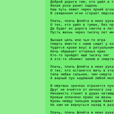
Доброй дороги тем, кто ушёл в туман			F  G
Белая роза ранит ладонь					Am

Наш путь лежит через яркий огонь			D
В священном огне сгорает людская чума…			F  
Плачь, плачь флейта в моих руках			Am Em  Am  Em  A
О тех, кто ушёл в туман, без права вернуться	
Да будет их дорога светла и легка			C 
Пусть жизнь через тысячу лет им позв
Высшая цель или чья-то игра

Смерть вместе с нами сидит у кос
Чудится крови вкус в ритуальном 
Ночь обрывает отчаянья крик

Кто-то пройдёт ещё тысячу лиг

А кто-то обнимет землю в смертел
Плачь, плачь флейта в моих руках
О тех, кто останется жить в это
Сила любви сильнее, чем смерти с
А верный лук надёжней любой моли
В мёртвых зрачках отразится луна
Друг не очнётся от вечного сна

Ненависть стынет в душах нетающи
Кровью оплачено право на жизнь

Кровь между пальцев водою бежит

Но нам не вернуться назад в раз
Плачь, плачь флейта в моих руках