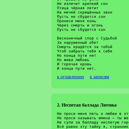
Не излечит крепкий сон

Птица чёрная летит

На мечей скрещённых звон

Пусть не сбудется сон

Пронеси меня конь

Через смерть и огонь

Пусть не сбудется сон

Бесконечный спор с Судьбой

За нарушенный обет

Смерть крадётся за тобой

Чтоб забрать тебя к себе

Но конца пути нет

Но жива любовь

И горячая кровь

к оглавлению
к записям
2. Неспетая баллада Лютика
Не проси меня петь о любви в эту ноч
Не проси называть имена – ты же понял всё
Не сули за балладу неспетую горсть се
Всё равно эту тайну я, странник, теб